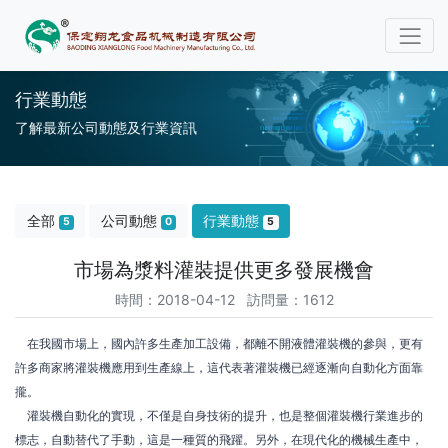
行業動態
了解最新公司動態及行業資訊
全部
公司動態
行業動態
5
0
5
市場為漿料灌裝提供更多發展機會
時間：2018-04-12 訪問量：1612
在我國市場上，國內許多生產加工設備，都離不開液體灌裝機的參與，更有
許多商家將灌裝機應用到生產線上，這代表著灌裝機已經逐漸向自動化方面靠
攏。
灌裝機自動化的實現，不僅是自身技術的提升，也是整個灌裝機行業進步的
標志，自動替代了手動，這是一種質的飛躍。另外，在現代化的機械生產中，