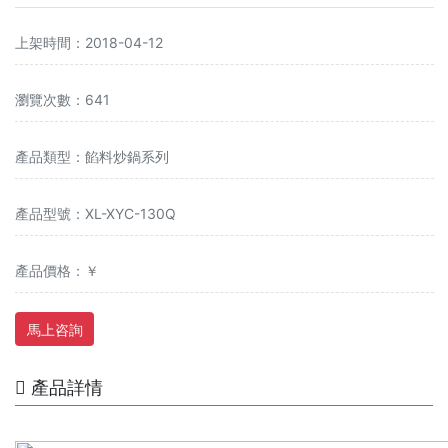
上架時間：2018-04-12
瀏覽次數：641
產品類型：餡料炒鍋系列
產品型號：XL-XYC-130Q
產品價格：￥
馬上咨詢
產品詳情